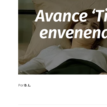
Avance ‘T
envenena
Por
D. L.