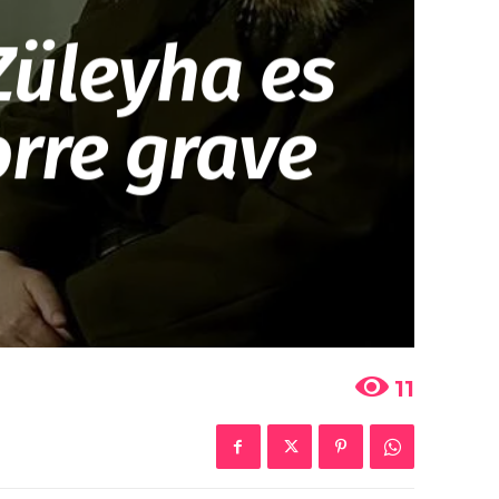
Züleyha es
rre grave
11