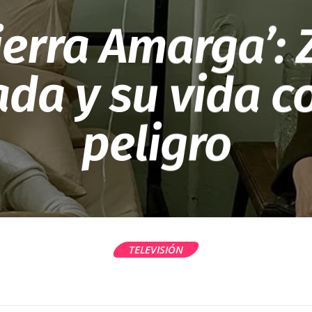
ierra Amarga’: 
da y su vida co
peligro
TELEVISIÓN