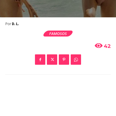
Por
D. L.
FAMOSOS
42