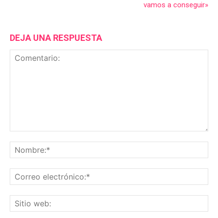
vamos a conseguir»
DEJA UNA RESPUESTA
Comentario:
No
Co
ele
Sit
we