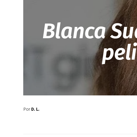
Blanca Su
peli
Por
D. L.