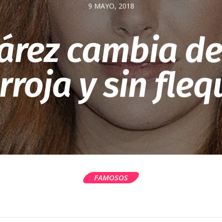
9 MAYO, 2018
árez cambia de
rroja y sin fleq
FAMOSOS