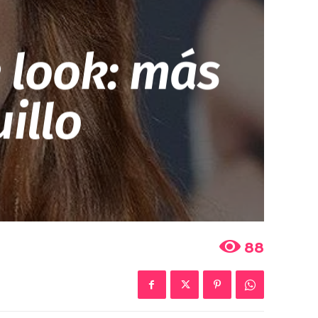
 look: más
uillo
88