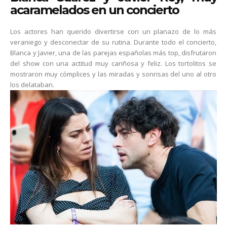
acaramelados en un concierto
Los actores han querido divertirse con un planazo de lo más
veraniego y desconectar de su rutina. Durante todo el concierto,
Blanca y Javier, una de las parejas españolas más top, disfrutaron
del show con una actitud muy cariñosa y feliz. Los tortolitos se
mostraron muy cómplices y las miradas y sonrisas del uno al otro
los delataban.