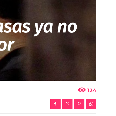
asas ya no
or
124