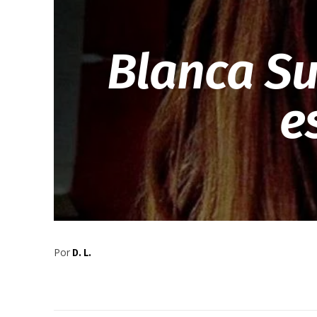
Blanca Su
e
Por
D. L.