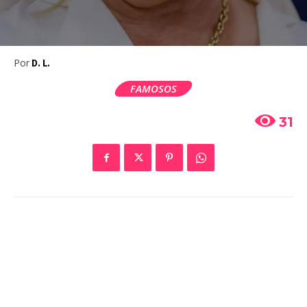
Por
D. L.
FAMOSOS
31