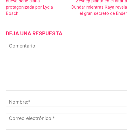
nueva serie diaria
Zeynep planta en el altar a
protagonizada por Lydia
Dündar mientras Kaya revela
Bosch
el gran secreto de Ender
DEJA UNA RESPUESTA
Comentario:
No
Co
ele
Sit