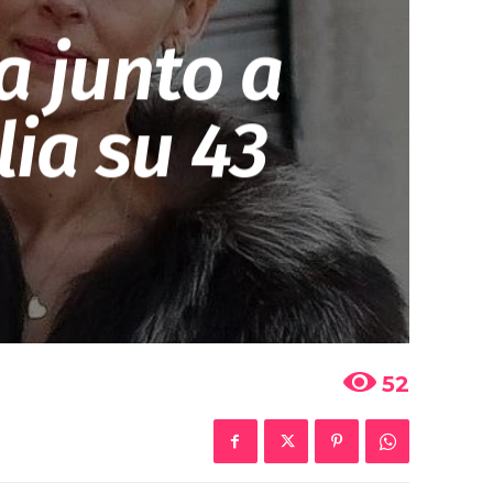
a junto a
lia su 43
52