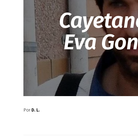
Cayetano
Eva Gonz
Por
D. L.