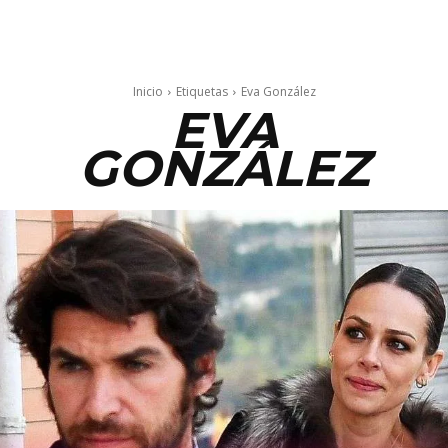
Inicio
Etiquetas
Eva González
EVA
GONZÁLEZ