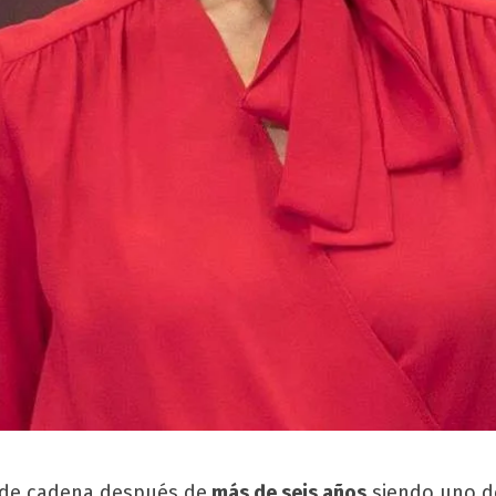
 de cadena después de
más de seis años
siendo uno de