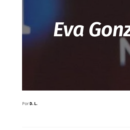
Eva Gonz
Por
D. L.