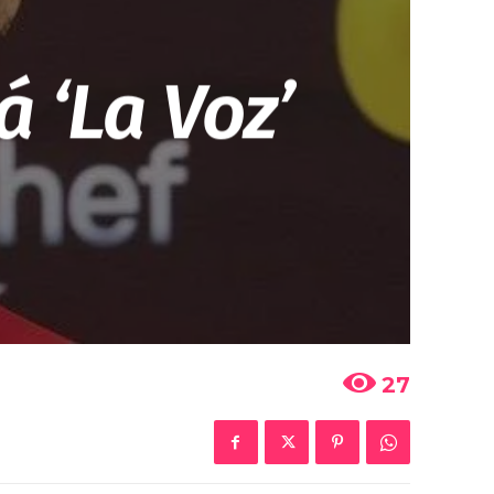
 ‘La Voz’
27