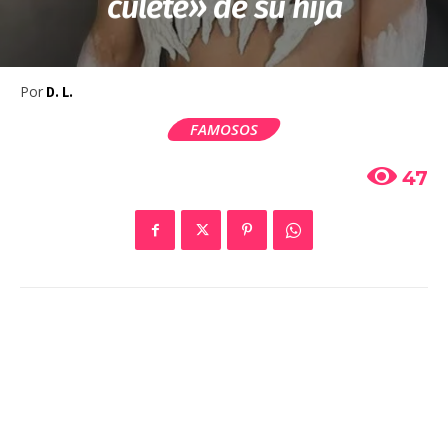
culete» de su hija
Por
D. L.
FAMOSOS
47