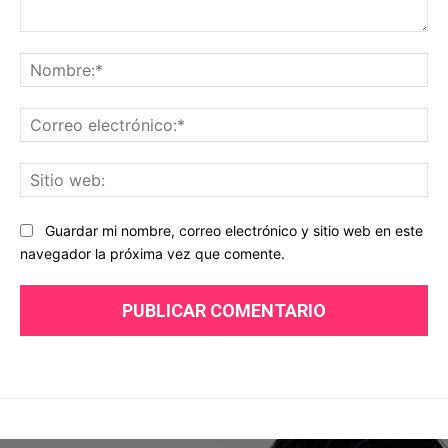
Comentario:
No
Co
ele
Sit
we
Guardar mi nombre, correo electrónico y sitio web en este
navegador la próxima vez que comente.