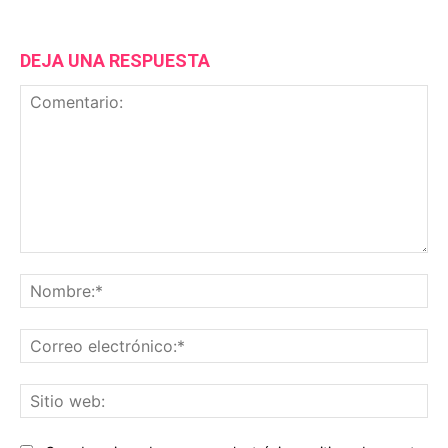
DEJA UNA RESPUESTA
Comentario:
No
Co
ele
Sit
we