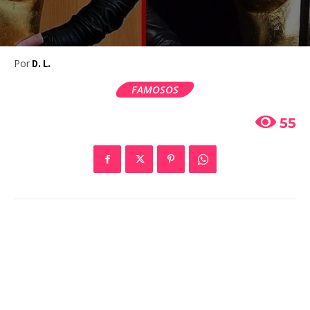
Por
D. L.
FAMOSOS
55