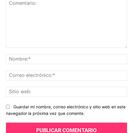
Comentario:
No
Co
ele
Sit
we
Guardar mi nombre, correo electrónico y sitio web en este
navegador la próxima vez que comente.