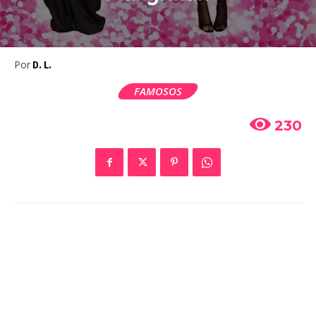
Por
D. L.
FAMOSOS
230