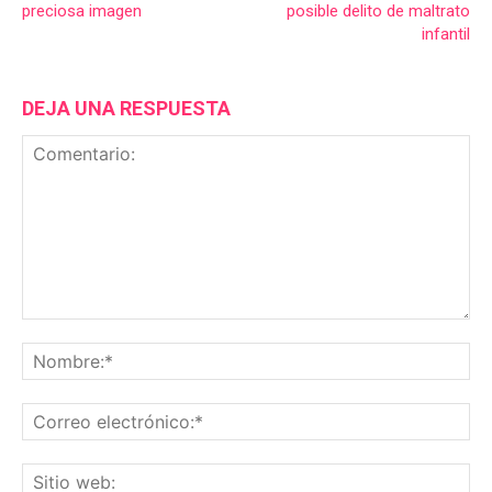
preciosa imagen
posible delito de maltrato
infantil
DEJA UNA RESPUESTA
Comentario:
No
Co
ele
Sit