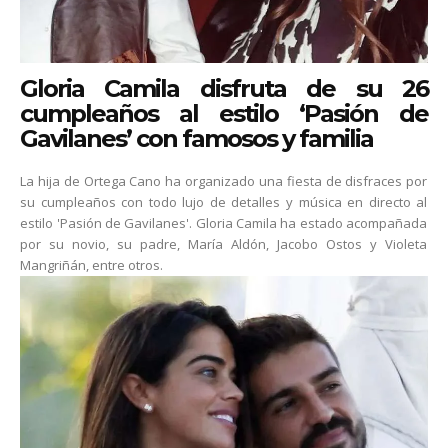
Gloria Camila disfruta de su 26
cumpleaños al estilo ‘Pasión de
Gavilanes’ con famosos y familia
La hija de Ortega Cano ha organizado una fiesta de disfraces por
su cumpleaños con todo lujo de detalles y música en directo al
estilo 'Pasión de Gavilanes'. Gloria Camila ha estado acompañada
por su novio, su padre, María Aldón, Jacobo Ostos y Violeta
Mangriñán, entre otros.