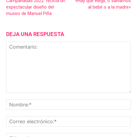
Campanadas 2022: recicla un
«Hay que elegir, o salvamos
espectacular diseño del
al bebé o a la madre»
museo de Manuel Piña
DEJA UNA RESPUESTA
Comentario:
No
Co
ele
Sit