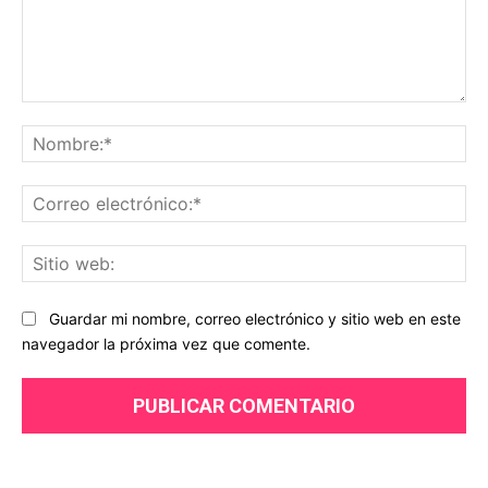
Comentario:
No
Co
ele
Sit
we
Guardar mi nombre, correo electrónico y sitio web en este
navegador la próxima vez que comente.