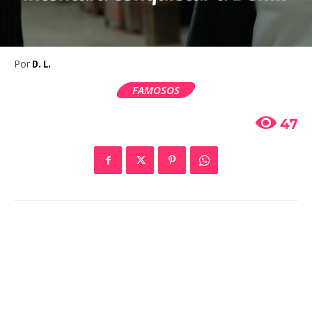
Por
D. L.
FAMOSOS
47