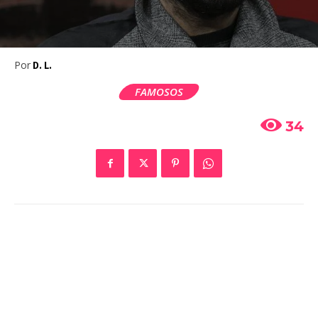
Por
D. L.
FAMOSOS
34