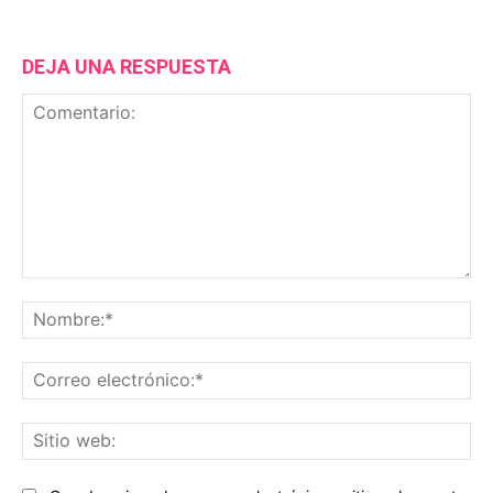
DEJA UNA RESPUESTA
Comentario:
No
Co
ele
Sit
we