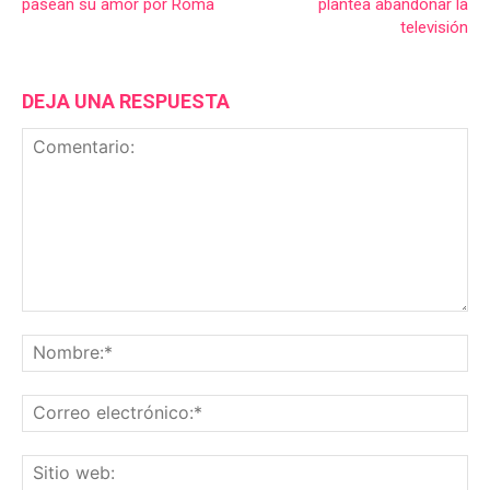
pasean su amor por Roma
plantea abandonar la
televisión
DEJA UNA RESPUESTA
Comentario:
No
Co
ele
Sit
we