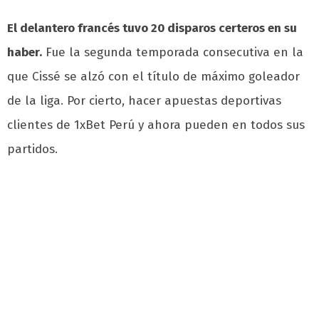
El delantero francés tuvo 20 disparos certeros en su
haber.
Fue la segunda temporada consecutiva en la
que Cissé se alzó con el título de máximo goleador
de la liga. Por cierto, hacer apuestas deportivas
clientes de 1xBet Perú y ahora pueden en todos sus
partidos.