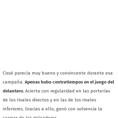
Cissé parecía muy bueno y convincente durante esa
campaña.
Apenas hubo contratiempos en el juego del
delantero.
Acierta con regularidad en las porterías
de los rivales directos y en las de los rivales
inferiores. Gracias a ello, ganó con solvencia la
carrera de los goleadores.