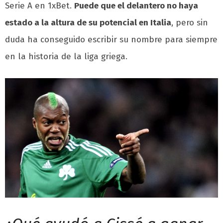
Serie A en 1xBet.
Puede que el delantero no haya
estado a la altura de su potencial en Italia
, pero sin
duda ha conseguido escribir su nombre para siempre
en la historia de la liga griega.