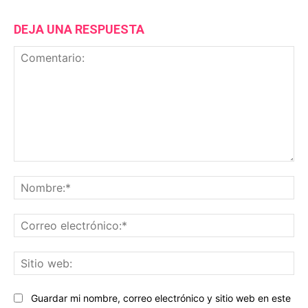
DEJA UNA RESPUESTA
Comentario:
No
Co
ele
Sit
we
Guardar mi nombre, correo electrónico y sitio web en este