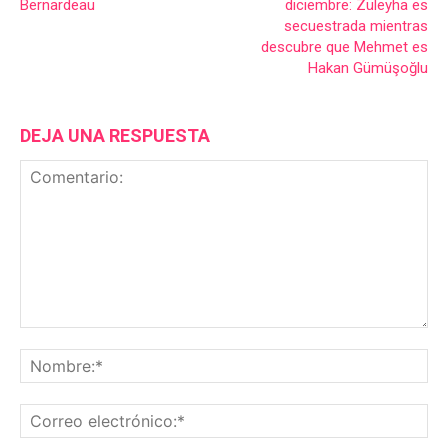
Bernardeau
diciembre: Züleyha es
secuestrada mientras
descubre que Mehmet es
Hakan Gümüşoğlu
DEJA UNA RESPUESTA
Comentario:
No
Co
ele