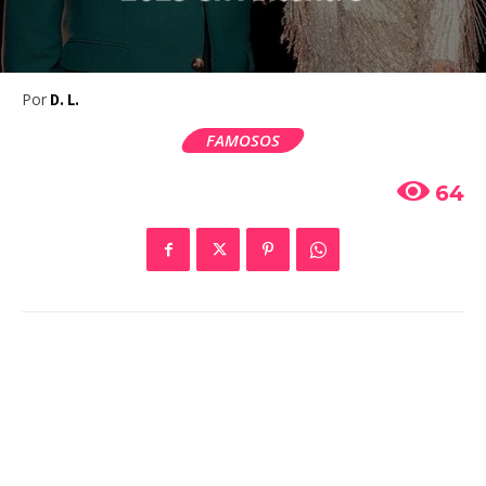
Por
D. L.
FAMOSOS
64