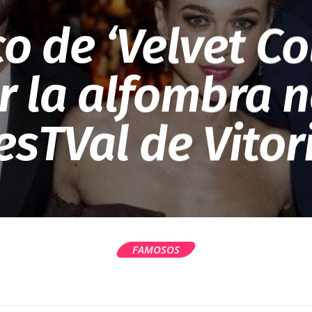
co de ‘Velvet Co
r la alfombra 
esTVal de Vitor
FAMOSOS