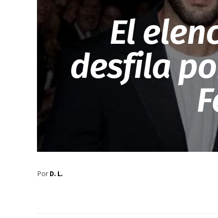
El elen
desfila po
F
Por
D. L.