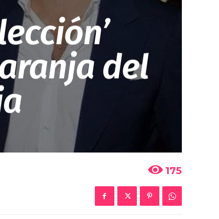
lección’
naranja del
ia
175