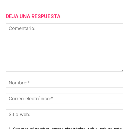
DEJA UNA RESPUESTA
Comentario:
No
Co
ele
Sit
we
Guardar mi nombre, correo electrónico y sitio web en este