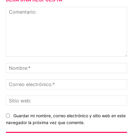
Comentario:
No
Co
ele
Sit
we
Guardar mi nombre, correo electrónico y sitio web en este
navegador la próxima vez que comente.