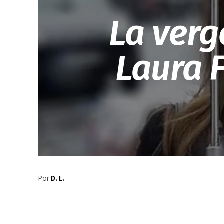
La verg
Laura 
Por
D. L.