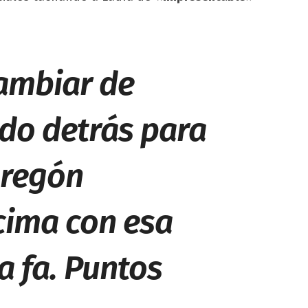
cambiar de
ndo detrás para
bregón
ncima con esa
a fa. Puntos