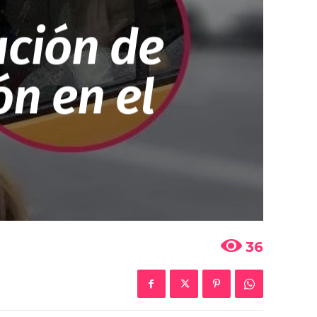
ución de
n en el
36