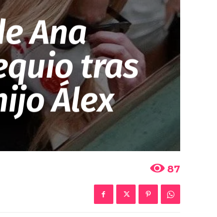
de Ana
quio tras
hijo Álex
87