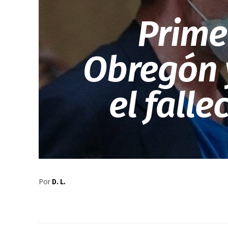
Prime
Obregón 
el falle
Por
D. L.