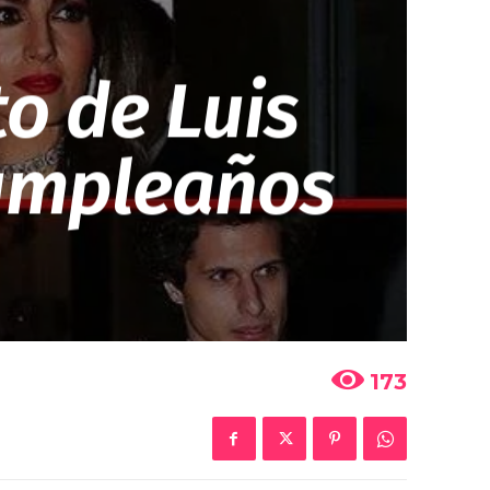
to de Luis
cumpleaños
173