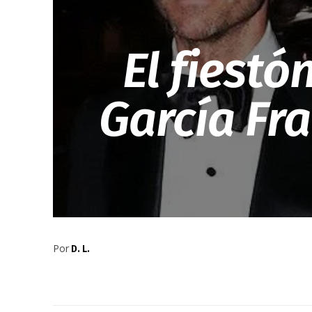
El fiestó
García Fr
Por
D. L.