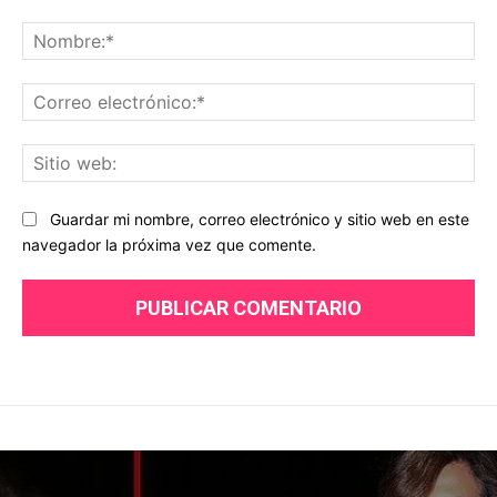
Comentario:
No
Co
ele
Sit
we
Guardar mi nombre, correo electrónico y sitio web en este
navegador la próxima vez que comente.