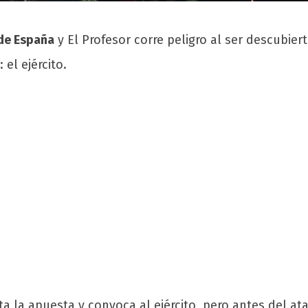
 de España
y El Profesor corre peligro al ser descubiert
el ejército.
 la apuesta y convoca al ejército, pero antes del ata