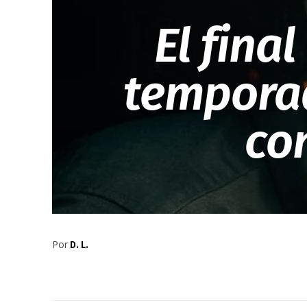
El fina
temporad
co
Por
D. L.