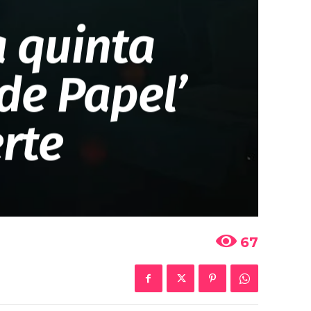
a quinta
de Papel’
rte
67