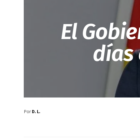
El Gobie
días
Por
D. L.