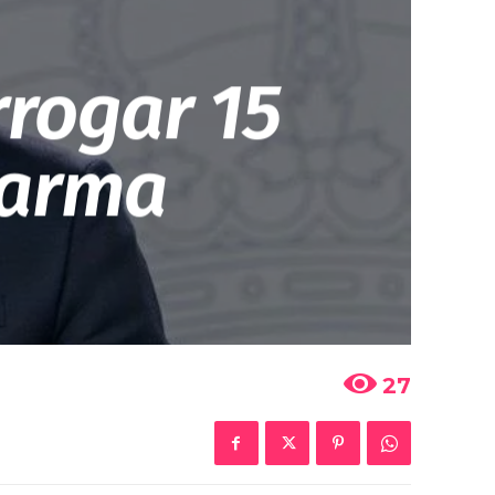
rrogar 15
larma
27