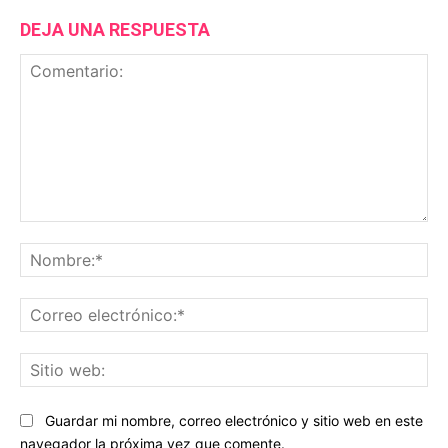
DEJA UNA RESPUESTA
Comentario:
No
Co
ele
Sit
we
Guardar mi nombre, correo electrónico y sitio web en este
navegador la próxima vez que comente.