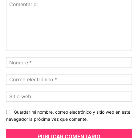
Comentario:
No
Co
ele
Sit
we
Guardar mi nombre, correo electrónico y sitio web en este
navegador la próxima vez que comente.