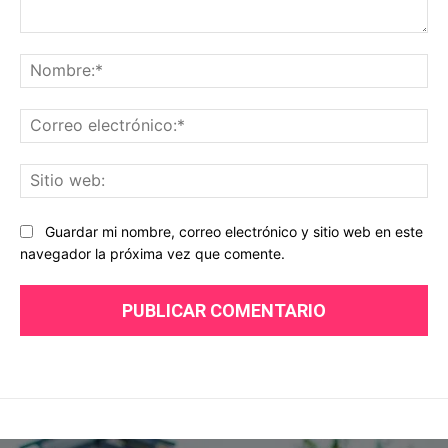
Comentario:
No
Co
ele
Sit
we
Guardar mi nombre, correo electrónico y sitio web en este
navegador la próxima vez que comente.