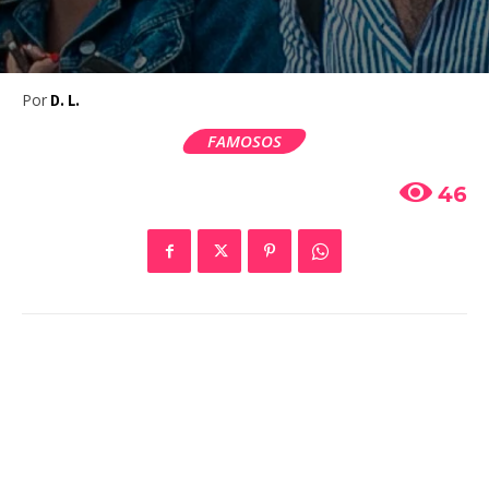
Por
D. L.
FAMOSOS
46