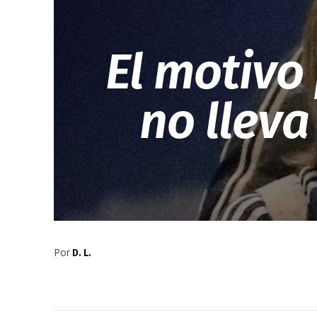
El motivo
no lleva
Por
D. L.