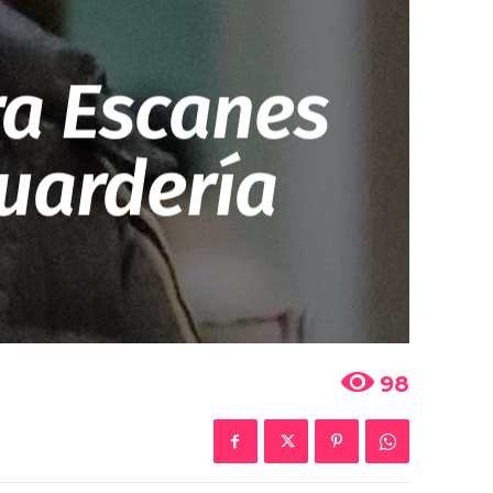
ra Escanes
guardería
98