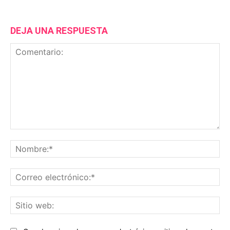
DEJA UNA RESPUESTA
Comentario:
No
Co
ele
Sit
we