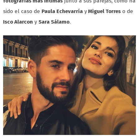
fotografías más intimas
junto a sus parejas, como ha
sido el caso de
Paula Echevarría
y
Miguel Torres
o de
Isco Alarcon
y
Sara Sálamo
.