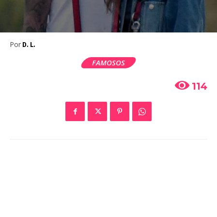
Por
D. L.
FAMOSOS
114