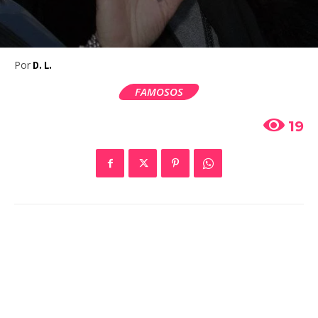
Por
D. L.
FAMOSOS
19