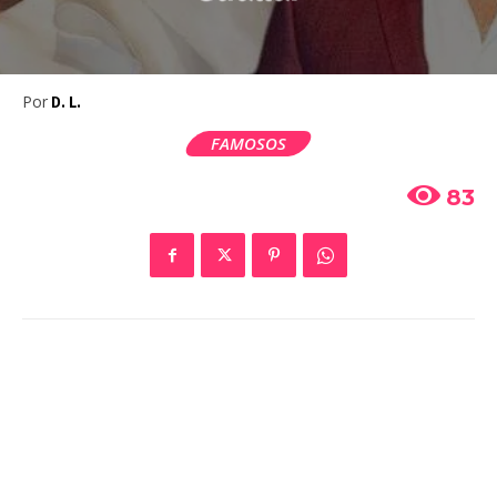
Por
D. L.
FAMOSOS
83