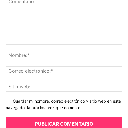
Comentario:
No
Co
ele
Sit
we
Guardar mi nombre, correo electrónico y sitio web en este
navegador la próxima vez que comente.