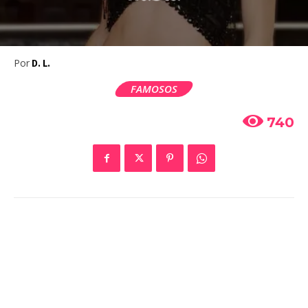
Por
D. L.
FAMOSOS
740