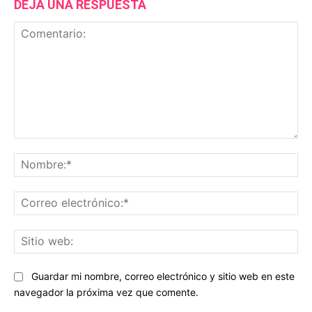
DEJA UNA RESPUESTA
Comentario:
No
Co
ele
Sit
we
Guardar mi nombre, correo electrónico y sitio web en este
navegador la próxima vez que comente.