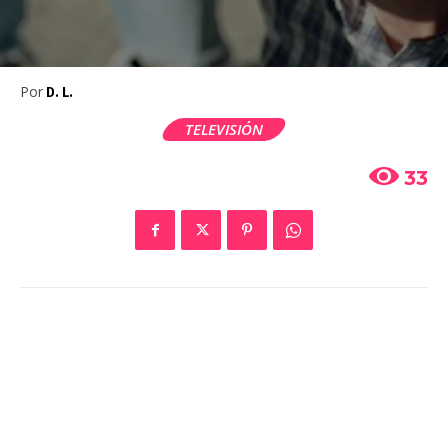
Por
D. L.
TELEVISIÓN
33