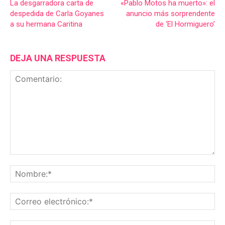
La desgarradora carta de
«Pablo Motos ha muerto»: el
despedida de Carla Goyanes
anuncio más sorprendente
a su hermana Caritina
de ‘El Hormiguero’
DEJA UNA RESPUESTA
Comentario:
No
Co
ele