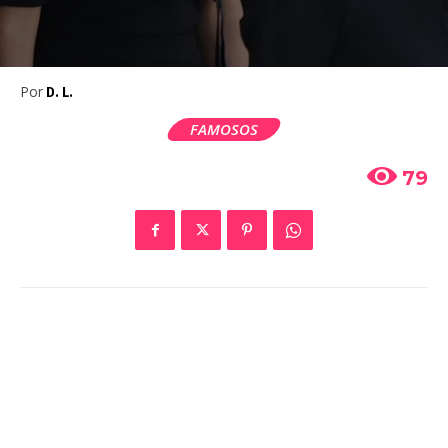
Por
D. L.
FAMOSOS
79