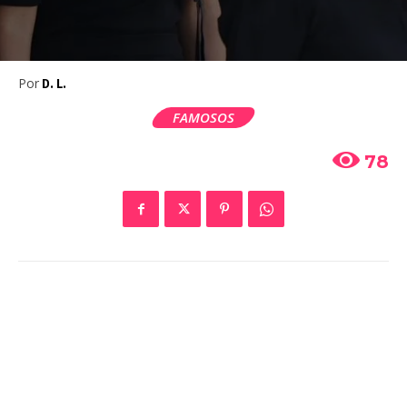
Por
D. L.
FAMOSOS
78