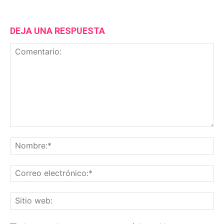
DEJA UNA RESPUESTA
Comentario:
No
Co
ele
Sit
we