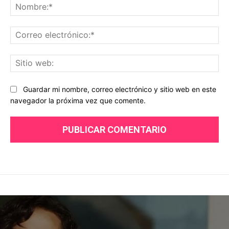
No
Co
ele
Sit
we
Guardar mi nombre, correo electrónico y sitio web en este
navegador la próxima vez que comente.