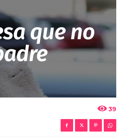
esa que no
 padre
39