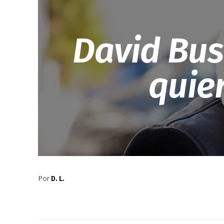
David Bus
quier
Por
D. L.