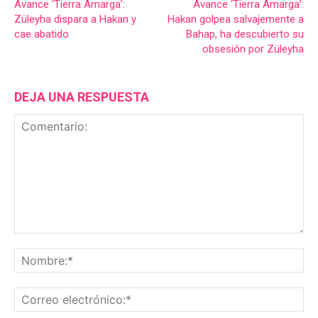
Avance ‘Tierra Amarga’:
Avance ‘Tierra Amarga’:
Züleyha dispara a Hakan y
Hakan golpea salvajemente a
cae abatido
Bahap, ha descubierto su
obsesión por Züleyha
DEJA UNA RESPUESTA
Comentario:
No
Co
ele