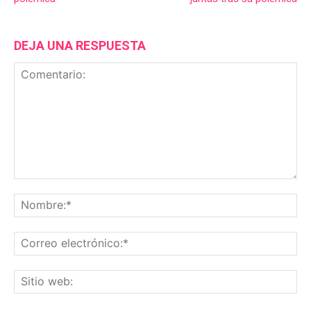
DEJA UNA RESPUESTA
Comentario:
No
Co
ele
Sit
we