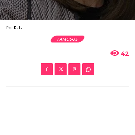
Por
D. L.
FAMOSOS
42