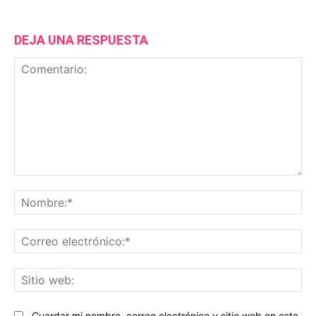
DEJA UNA RESPUESTA
Comentario:
No
Co
ele
Sit
we
Guardar mi nombre, correo electrónico y sitio web en este