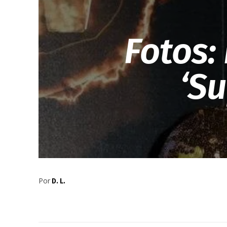
Fotos: 
‘Su
Por
D. L.