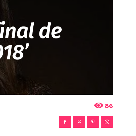
final de
018’
86