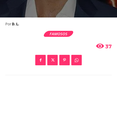
Por
D. L.
FAMOSOS
37