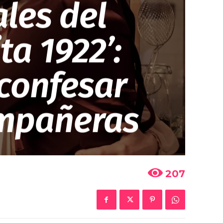
les del
ta 1922’:
 confesar
ompañeras
207