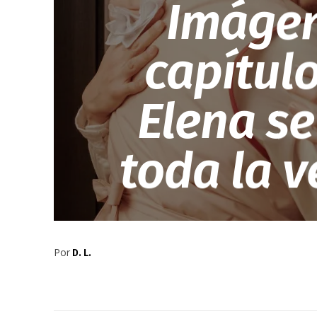
Imágen
capítulo
Elena se
toda la 
Por
D. L.